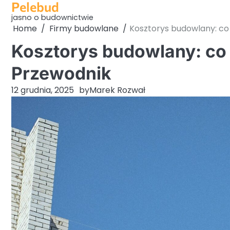
Pelebud
Skip
to
jasno o budownictwie
Home
Firmy budowlane
Kosztorys budowlany: co
content
Kosztorys budowlany: co
Przewodnik
12 grudnia, 2025
by
Marek Rozwał