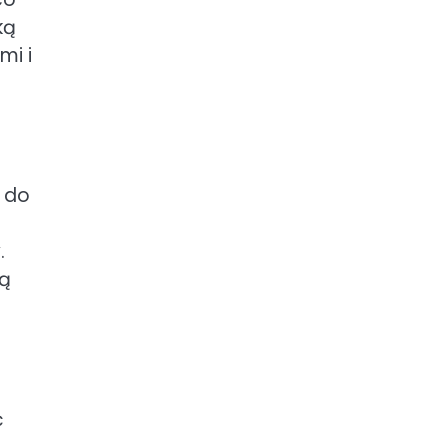
ką
mi i
e do
.
ią
ć