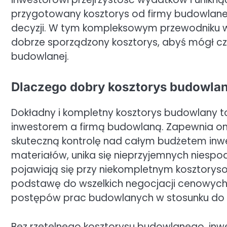
przygotowany kosztorys od firmy budowla
decyzji. W tym kompleksowym przewodniku wy
dobrze sporządzony kosztorys, abyś mógł czu
budowlanej.
Dlaczego dobry kosztorys budowlan
Dokładny i kompletny kosztorys budowlany 
inwestorem a firmą budowlaną. Zapewnia on
skuteczną kontrolę nad całym budżetem inwes
materiałów, unika się nieprzyjemnych niespo
pojawiają się przy niekompletnym kosztoryso
podstawę do wszelkich negocjacji cenowych
postępów prac budowlanych w stosunku do 
Bez rzetelnego kosztorysu budowlanego, inwe