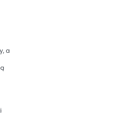
y, a
gą
i