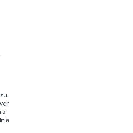
.
su.
cych
 z
dnie