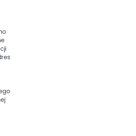
no
ne
cji
dres
.
jego
ej