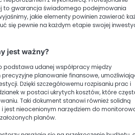
nej to gwarancja świadomego podejmowania
jaśnimy, jakie elementy powinien zawierać ka
ć się pewnie na każdym etapie swojej inwestyc
y jest ważny?
to podstawa udanej współpracy między
 precyzyjne planowanie finansowe, umożliwiają
tycji. Dzięki szczegółowemu rozpisaniu prac i
dzianek w postaci ukrytych kosztów, które częst
waniu. Taki dokument stanowi również solidną
 i jest nieocenionym narzędziem do monitorow
założonych planów.
storzy narażają się na przekroczenie budżetu, 