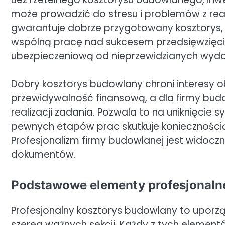
może prowadzić do stresu i problemów z real
gwarantuje dobrze przygotowany kosztorys,
wspólną pracę nad sukcesem przedsięwzięcia
ubezpieczeniową od nieprzewidzianych wyda
Dobry kosztorys budowlany chroni interesy ob
przewidywalność finansową, a dla firmy bud
realizacji zadania. Pozwala to na uniknięcie 
pewnych etapów prac skutkuje koniecznością
Profesjonalizm firmy budowlanej jest widocz
dokumentów.
Podstawowe elementy profesjonalne
Profesjonalny kosztorys budowlany to uporz
szereg ważnych sekcji. Każdy z tych elementó