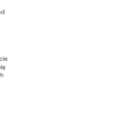
od
cie
się
ch