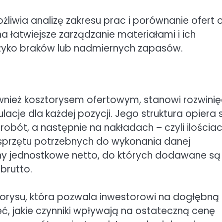
żliwia analizę zakresu prac i porównanie ofert 
 łatwiejsze zarządzanie materiałami i ich
yzyko braków lub nadmiernych zapasów.
nież kosztorysem ofertowym, stanowi rozwinię
acje dla każdej pozycji. Jego struktura opiera 
obót, a następnie na nakładach – czyli ilościa
sprzętu potrzebnych do wykonania danej
eny jednostkowe netto, do których dodawane są
brutto.
torysu, która pozwala inwestorowi na dogłębną
ć, jakie czynniki wpływają na ostateczną cenę