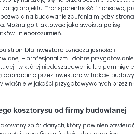
izacją projektu. Transparentność finansowa, ja
 pozwala na budowanie zaufania między strona
. Można go traktować jako swoistą polisę
tków i nieporozumień.
u stron. Dla inwestora oznacza jasność i
owlanej – profesjonalizm i dobre przygotowani
sytuacji, w której niedoszacowanie lub pominięcie
 dopłacania przez inwestora w trakcie budowy
ny właśnie w jakości przygotowywanych przez n
go kosztorysu od firmy budowlanej
ądkowany zbiór danych, który powinien zawiera
w pełni specyficzną funkcję, dostarczając