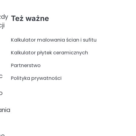
żdy
Też ważne
ji
Kalkulator malowania ścian i sufitu
Kalkulator płytek ceramicznych
Partnerstwo
c
Polityka prywatności
o
ania
co