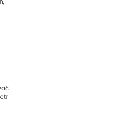
h,
wać
etr