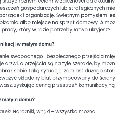
 służyć różnym celom w zależności od aktualn
eszczeń gospodarczych lub strategicznych mie
rządek i organizację. Świetnym pomysłem jes
piżarnia albo miejsce na sprzęt domowy. A mo
o pracy, który w razie potrzeby łatwo ukryjesz?
nikacji w małym domu?
ienie swobodnego i bezpiecznego przejścia mię
je drzwi, a przejścia są na tyle szerokie, by moż
raź sobie taką sytuację: zamiast dużego stołu
j rozważyć składany blat przymocowany do ściany
owasz, zyskując cenną przestrzeń komunikacyjną
 w małym domu?
rek! Narożniki, wnęki – wszystko można