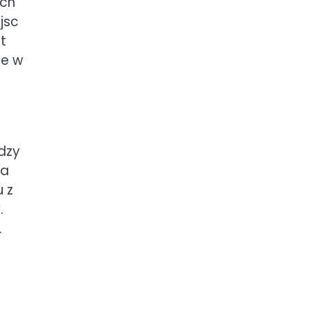
ych
jsc
t
że w
dzy
na
 z
.
.