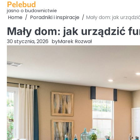
Pelebud
Skip
to
jasno o budownictwie
Home
Poradniki i inspiracje
Mały dom: jak urządzi
content
Mały dom: jak urządzić f
30 stycznia, 2026
by
Marek Rozwał