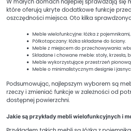
W małych domach najlepiej sprawdzają się me
które oferują ukryte dodatkowe funkcje prz
oszczędności miejsca. Oto kilka sprawdzony
Meble wielofunkcyjne: łóżka z pojemnikami,
Półkotapczany: łóżka składane do ściany.
Meble z miejscem do przechowywania: wbud
Składane i chowane meble: stoły, krzesła, b
Meble wykorzystujące przestrzeń pionową: w
Meble o minimalistycznym designie i jasnyc
Podsumowując, najlepszym wyborem są mebl
rzeczy i zmieniać funkcje w zależności od p
dostępnej powierzchni.
Jakie są przykłady mebli wielofunkcyjnych i
Przykładem takich mebli są łóżka z pojemnik