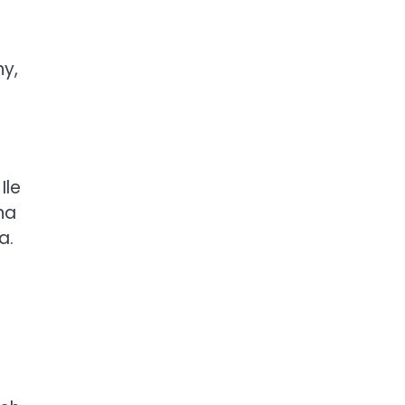
ny,
Ile
na
a.