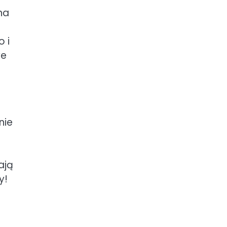
na
 i
we
nie
ają
y!