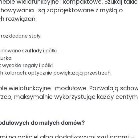
ble wielofunkcyjne i kompaktowe. Szukaj takic
echowywania i są zaprojektowane z myślą o
ch rozwiązań:
 rozkładane stoły.
owane szuflady i półki.
iurka.
ysokie regały i półki.
h kolorach: optycznie powiększają przestrzeń.
e wielofunkcyjne i modułowe. Pozwalają scho
otrzeb, maksymalnie wykorzystując każdy centym
 modułowych do małych domów?
ami na pościel albo dodatkowymi szufladami –