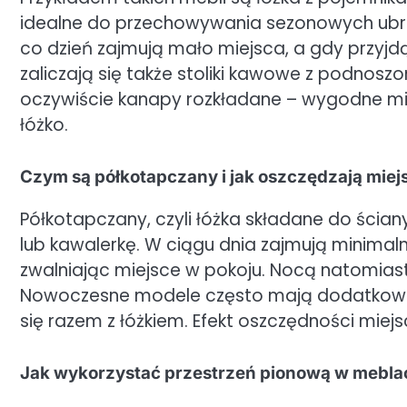
idealne do przechowywania sezonowych ubrań
co dzień zajmują mało miejsca, a gdy przyjdą
zaliczają się także stoliki kawowe z podno
oczywiście kanapy rozkładane – wygodne mi
łóżko.
Czym są półkotapczany i jak oszczędzają miej
Półkotapczany, czyli łóżka składane do ściany
lub kawalerkę. W ciągu dnia zajmują minimaln
zwalniając miejsce w pokoju. Nocą natomias
Nowoczesne modele często mają dodatkowo pra
się razem z łóżkiem. Efekt oszczędności miej
Jak wykorzystać przestrzeń pionową w mebl