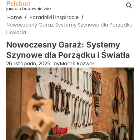
Pelebud
Skip
jasno o budownictwie
to
Home
Poradniki i inspiracje
content
Nowoczesny Garaż: Systemy Szynowe dla Porządku
i Światła
Nowoczesny Garaż: Systemy
Szynowe dla Porządku i Światła
26 listopada, 2025
by
Marek Rozwał