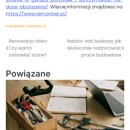
duze-obciazenia/
. Więcej informacji znajdziesz na
https://www.remontier.pl/
PORADNIKI I INSPIRACJE
Renowacja okien:
Nadzór nad budową: jak
Nawigacja
Czy warto
skutecznie nadzorować
wpisu
odnawiać stare?
prace budowlane
Powiązane