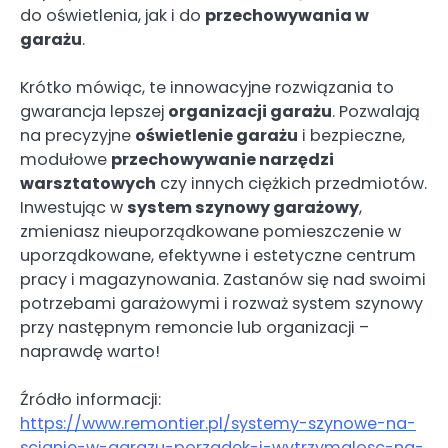
do oświetlenia, jak i do
przechowywania w
garażu
.
Krótko mówiąc, te innowacyjne rozwiązania to
gwarancja lepszej
organizacji garażu
. Pozwalają
na precyzyjne
oświetlenie garażu
i bezpieczne,
modułowe
przechowywanie narzędzi
warsztatowych
czy innych ciężkich przedmiotów.
Inwestując w
system szynowy garażowy
,
zmieniasz nieuporządkowane pomieszczenie w
uporządkowane, efektywne i estetyczne centrum
pracy i magazynowania. Zastanów się nad swoimi
potrzebami garażowymi i rozważ system szynowy
przy następnym remoncie lub organizacji –
naprawdę warto!
Źródło informacji:
https://www.remontier.pl/systemy-szynowe-na-
scianie-w-garazu-porzadek-i-wytrzymalosc-na-