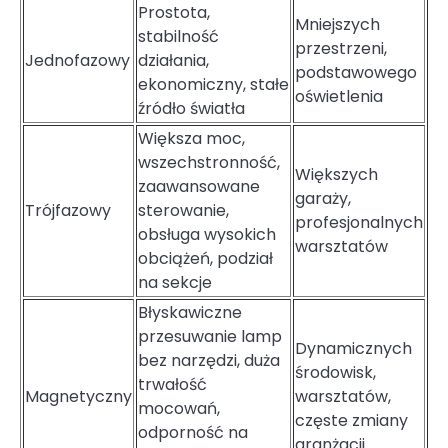
Prostota,
Mniejszych
stabilność
przestrzeni,
Jednofazowy
działania,
podstawowego
ekonomiczny, stałe
oświetlenia
źródło światła
Większa moc,
wszechstronność,
Większych
zaawansowane
garaży,
Trójfazowy
sterowanie,
profesjonalnych
obsługa wysokich
warsztatów
obciążeń, podział
na sekcje
Błyskawiczne
przesuwanie lamp
Dynamicznych
bez narzędzi, duża
środowisk,
trwałość
Magnetyczny
warsztatów,
mocowań,
częste zmiany
odporność na
aranżacji