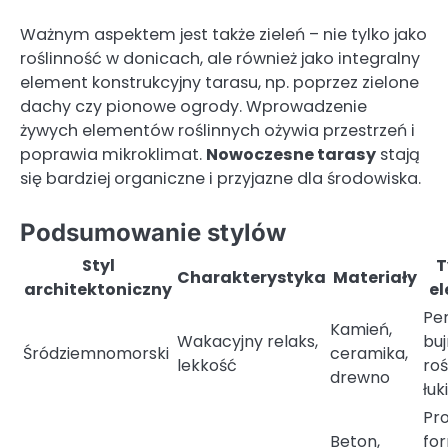
Ważnym aspektem jest także zieleń – nie tylko jako
roślinność w donicach, ale również jako integralny
element konstrukcyjny tarasu, np. poprzez zielone
dachy czy pionowe ogrody. Wprowadzenie
żywych elementów roślinnych ożywia przestrzeń i
poprawia mikroklimat.
Nowoczesne tarasy
stają
się bardziej organiczne i przyjazne dla środowiska.
Podsumowanie stylów
Styl
T
Charakterystyka
Materiały
architektoniczny
e
Per
Kamień,
Wakacyjny relaks,
bu
Śródziemnomorski
ceramika,
lekkość
roś
drewno
łuki
Pr
Beton,
fo