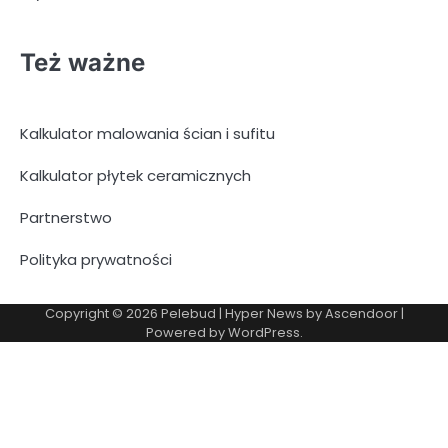
Też ważne
Kalkulator malowania ścian i sufitu
Kalkulator płytek ceramicznych
Partnerstwo
Polityka prywatności
Copyright © 2026
Pelebud
| Hyper News by
Ascendoor
|
Powered by
WordPress
.