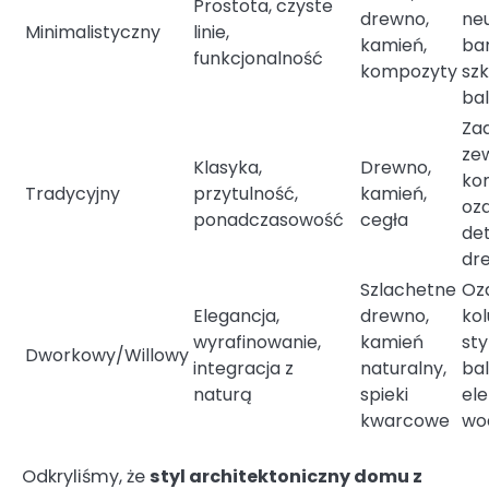
Prostota, czyste
drewno,
ne
Minimalistyczny
linie,
kamień,
ba
funkcjonalność
kompozyty
sz
ba
Zad
ze
Klasyka,
Drewno,
kom
Tradycyjny
przytulność,
kamień,
oz
ponadczasowość
cegła
de
dr
Szlachetne
Oz
Elegancja,
drewno,
ko
wyrafinowanie,
kamień
st
Dworkowy/Willowy
integracja z
naturalny,
bal
naturą
spieki
el
kwarcowe
wo
Odkryliśmy, że
styl architektoniczny domu z