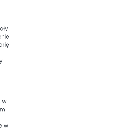
ały
enie
orię
y
, w
em
e w