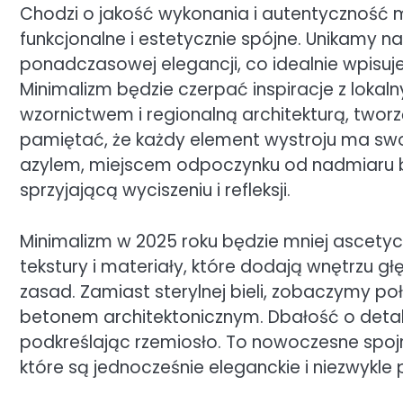
Chodzi o jakość wykonania i autentyczność m
funkcjonalne i estetycznie spójne. Unikamy nad
ponadczasowej elegancji, co idealnie wpisuje
Minimalizm będzie czerpać inspiracje z lokal
wzornictwem i regionalną architekturą, two
pamiętać, że każdy element wystroju ma swoje
azylem, miejscem odpoczynku od nadmiaru b
sprzyjającą wyciszeniu i refleksji.
Minimalizm w 2025 roku będzie mniej ascetycz
tekstury i materiały, które dodają wnętrzu g
zasad. Zamiast sterylnej bieli, zobaczymy p
betonem architektonicznym. Dbałość o detal
podkreślając rzemiosło. To nowoczesne spoj
które są jednocześnie eleganckie i niezwykle p