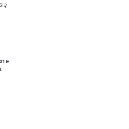
się
śnie
.