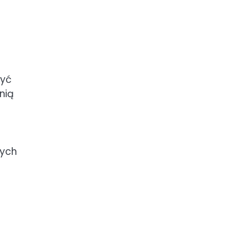
być
nią
wych