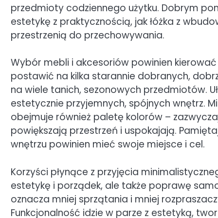
przedmioty codziennego użytku. Dobrym pom
estetykę z praktycznością, jak łóżka z wbud
przestrzenią do przechowywania.
Wybór mebli i akcesoriów powinien kierować s
postawić na kilka starannie dobranych, dobrz
na wiele tanich, sezonowych przedmiotów. Uł
estetycznie przyjemnych, spójnych wnętrz. M
obejmuje również paletę kolorów – zazwyczaj
powiększają przestrzeń i uspokajają. Pamięt
wnętrzu powinien mieć swoje miejsce i cel.
Korzyści płynące z przyjęcia minimalistyczneg
estetykę i porządek, ale także poprawę samo
oznacza mniej sprzątania i mniej rozpraszaczy
Funkcjonalność idzie w parze z estetyką, tworz