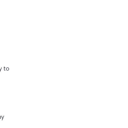
y to
ny