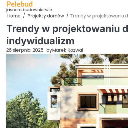
Pelebud
Skip
to
jasno o budownictwie
Home
Projekty domów
Trendy w projektowaniu d
content
Trendy w projektowaniu d
indywidualizm
26 sierpnia, 2025
by
Marek Rozwał