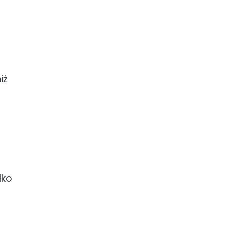
iż
lko