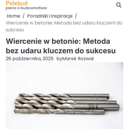
Pelebud
Skip
jasno o budownictwie
to
Home
Poradniki i inspiracje
content
Wiercenie w betonie: Metoda bez udaru kluczem do
sukcesu
Wiercenie w betonie: Metoda
bez udaru kluczem do sukcesu
26 października, 2025
by
Marek Rozwał