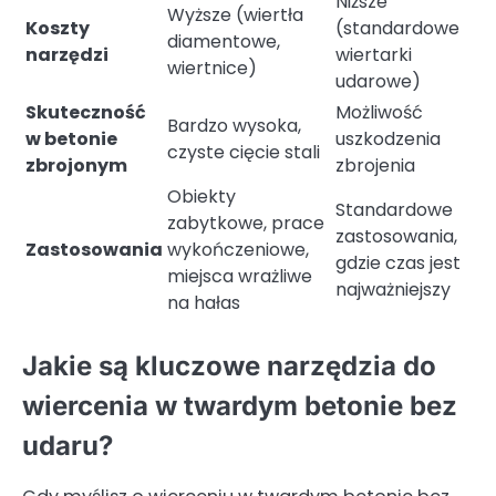
Niższe
Wyższe (wiertła
Koszty
(standardowe
diamentowe,
narzędzi
wiertarki
wiertnice)
udarowe)
Skuteczność
Możliwość
Bardzo wysoka,
w betonie
uszkodzenia
czyste cięcie stali
zbrojonym
zbrojenia
Obiekty
Standardowe
zabytkowe, prace
zastosowania,
Zastosowania
wykończeniowe,
gdzie czas jest
miejsca wrażliwe
najważniejszy
na hałas
Jakie są kluczowe narzędzia do
wiercenia w twardym betonie bez
udaru?