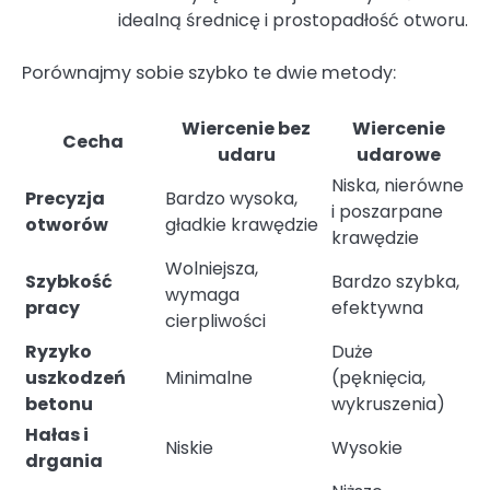
idealną średnicę i prostopadłość otworu.
Porównajmy sobie szybko te dwie metody:
Wiercenie bez
Wiercenie
Cecha
udaru
udarowe
Niska, nierówne
Precyzja
Bardzo wysoka,
i poszarpane
otworów
gładkie krawędzie
krawędzie
Wolniejsza,
Szybkość
Bardzo szybka,
wymaga
pracy
efektywna
cierpliwości
Ryzyko
Duże
uszkodzeń
Minimalne
(pęknięcia,
betonu
wykruszenia)
Hałas i
Niskie
Wysokie
drgania