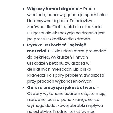
Większy hałas i drgania
– Praca
wiertarką udarową generuje spory hałas
i intensywne drgania. To uciążliwe
zarówno dla Ciebie, jak i dla otoczenia.
Długotrwała ekspozycja na drgania jest
po prostu szkodliwa dla zdrowia.
Ryzyko uszkodzeń i pęknięć
materiału
– Siła udaru może prowadzić
do pęknięć, wykruszeń i innych
uszkodzeń betonu, zwłaszcza w
delikatnych miejscach lub blisko
krawędzi. To spory problem, zwłaszcza
przy pracach wykończeniowych.
Gorsza precyzja i jakość otworu
–
Otwory wykonane udarem często mają
nierówne, poszarpane krawędzie, co
wymaga dodatkowej obróbki i wpływa
na estetykę. Trudniej też utrzymać