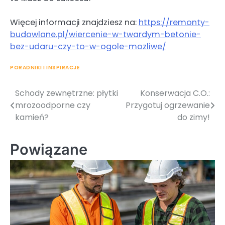
Więcej informacji znajdziesz na:
https://remonty-
budowlane.pl/wiercenie-w-twardym-betonie-
bez-udaru-czy-to-w-ogole-mozliwe/
PORADNIKI I INSPIRACJE
Schody zewnętrzne: płytki
Konserwacja C.O.:
Nawigacja
mrozoodporne czy
Przygotuj ogrzewanie
wpisu
kamień?
do zimy!
Powiązane