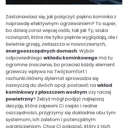
Zastanawiasz się, jak połączyć piękno kominka z
naprawdę efektywnym ogrzewaniem? To super,
bo dzisiaj coraz więcej osób, tak jak Ty, szuka
rozwiązań, które nie tylko pięknie wyglądają, ale i
świetnie grzeją, zwłaszcza w nowoczesnych,
energooszczędnych domach
. Wybór
odpowiedniego
wkładu kominkowego
ma tu
ogromne znaczenie, bo przecież każdy element
grzewczy wpływa na Twój komfort i
rachunki.Główny dylemat sprowadza się
zazwyczaj do dwóch opcji: postawić na
wkład
kominkowy z płaszczem wodnym
czy raczej
powietrzny
? Żebyś mógł podjąć najlepszą
decyzję, która zapewni Ci ciepło i realne
oszczędności, przyjrzymy się dokładnie obu tym
systemom, ich zaletom i potencjalnym
ograniczeniom. Chcę Ci pokazać, który z nich