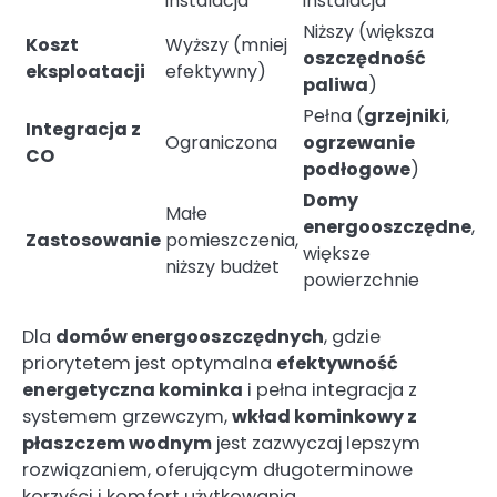
instalacja
instalacja
Niższy (większa
Koszt
Wyższy (mniej
oszczędność
eksploatacji
efektywny)
paliwa
)
Pełna (
grzejniki
,
Integracja z
Ograniczona
ogrzewanie
CO
podłogowe
)
Domy
Małe
energooszczędne
,
Zastosowanie
pomieszczenia,
większe
niższy budżet
powierzchnie
Dla
domów energooszczędnych
, gdzie
priorytetem jest optymalna
efektywność
energetyczna kominka
i pełna integracja z
systemem grzewczym,
wkład kominkowy z
płaszczem wodnym
jest zazwyczaj lepszym
rozwiązaniem, oferującym długoterminowe
korzyści i komfort użytkowania.