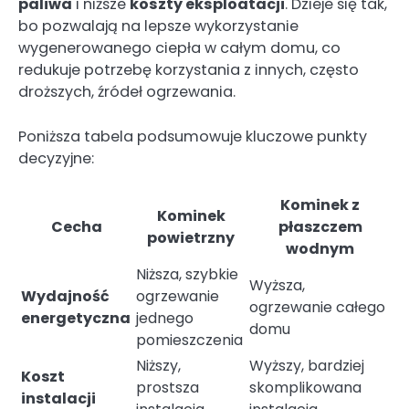
paliwa
i niższe
koszty eksploatacji
. Dzieje się tak,
bo pozwalają na lepsze wykorzystanie
wygenerowanego ciepła w całym domu, co
redukuje potrzebę korzystania z innych, często
droższych, źródeł ogrzewania.
Poniższa tabela podsumowuje kluczowe punkty
decyzyjne:
Kominek z
Kominek
Cecha
płaszczem
powietrzny
wodnym
Niższa, szybkie
Wyższa,
Wydajność
ogrzewanie
ogrzewanie całego
energetyczna
jednego
domu
pomieszczenia
Niższy,
Wyższy, bardziej
Koszt
prostsza
skomplikowana
instalacji