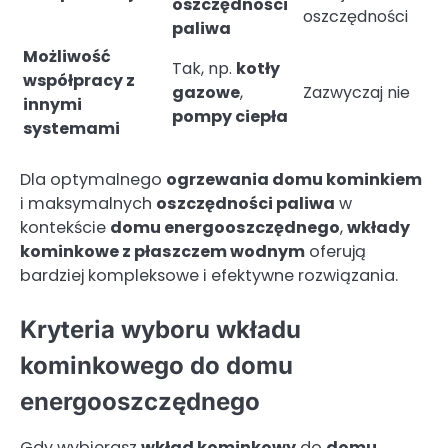
oszczędności
oszczędności
paliwa
Możliwość
Tak, np.
kotły
współpracy z
gazowe
,
Zazwyczaj nie
innymi
pompy ciepła
systemami
Dla optymalnego
ogrzewania domu kominkiem
i maksymalnych
oszczędności paliwa
w
kontekście
domu energooszczędnego
,
wkłady
kominkowe z płaszczem wodnym
oferują
bardziej kompleksowe i efektywne rozwiązania.
Kryteria wyboru wkładu
kominkowego do domu
energooszczędnego
Gdy wybierasz
wkład kominkowy
do
domu