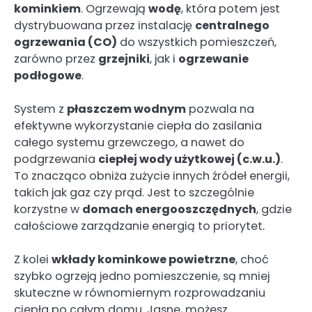
kominkiem
. Ogrzewają
wodę
, która potem jest
dystrybuowana przez instalację
centralnego
ogrzewania (CO)
do wszystkich pomieszczeń,
zarówno przez
grzejniki
, jak i
ogrzewanie
podłogowe
.
System z
płaszczem wodnym
pozwala na
efektywne wykorzystanie ciepła do zasilania
całego systemu grzewczego, a nawet do
podgrzewania
ciepłej wody użytkowej (c.w.u.)
.
To znacząco obniża zużycie innych źródeł energii,
takich jak gaz czy prąd. Jest to szczególnie
korzystne w
domach energooszczędnych
, gdzie
całościowe zarządzanie energią to priorytet.
Z kolei
wkłady kominkowe powietrzne
, choć
szybko ogrzeją jedno pomieszczenie, są mniej
skuteczne w równomiernym rozprowadzaniu
ciepła po całym domu. Jasne, możesz