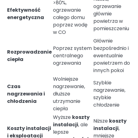
>80%,
ogrzewanie
Efektywność
ogrzewanie
głównie
energetyczna
całego domu
powietrza w
poprzez wodę
pomieszczeniu
w CO
Głównie
Poprzez system
bezpośrednio i
Rozprowadzanie
centralnego
ewentualnie
ciepła
ogrzewania
powietrzem do
innych pokoi
Wolniejsze
Szybkie
Czas
nagrzewanie,
nagrzewanie,
nagrzewania i
dłuższe
szybkie
chłodzenia
utrzymanie
chłodzenie
ciepła
Wyższe
koszty
Niższe
koszty
instalacji
, ale
Koszty instalacji
instalacji
,
lepsze
i eksploatacji
mniejsze