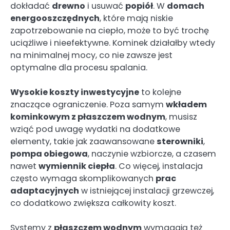
dokładać
drewno
i usuwać
popiół
. W
domach
energooszczędnych
, które mają niskie
zapotrzebowanie na ciepło, może to być trochę
uciążliwe i nieefektywne. Kominek działałby wtedy
na minimalnej mocy, co nie zawsze jest
optymalne dla procesu spalania.
Wysokie koszty inwestycyjne
to kolejne
znaczące ograniczenie. Poza samym
wkładem
kominkowym z płaszczem wodnym
, musisz
wziąć pod uwagę wydatki na dodatkowe
elementy, takie jak zaawansowane
sterowniki
,
pompa obiegowa
, naczynie wzbiorcze, a czasem
nawet
wymiennik ciepła
. Co więcej, instalacja
często wymaga skomplikowanych
prac
adaptacyjnych
w istniejącej instalacji grzewczej,
co dodatkowo zwiększa całkowity koszt.
Systemy z
płaszczem wodnym
wymagają też