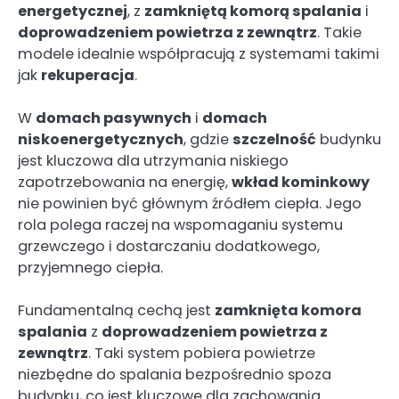
energetycznej
, z
zamkniętą komorą spalania
i
doprowadzeniem powietrza z zewnątrz
. Takie
modele idealnie współpracują z systemami takimi
jak
rekuperacja
.
W
domach pasywnych
i
domach
niskoenergetycznych
, gdzie
szczelność
budynku
jest kluczowa dla utrzymania niskiego
zapotrzebowania na energię,
wkład kominkowy
nie powinien być głównym źródłem ciepła. Jego
rola polega raczej na wspomaganiu systemu
grzewczego i dostarczaniu dodatkowego,
przyjemnego ciepła.
Fundamentalną cechą jest
zamknięta komora
spalania
z
doprowadzeniem powietrza z
zewnątrz
. Taki system pobiera powietrze
niezbędne do spalania bezpośrednio spoza
budynku, co jest kluczowe dla zachowania