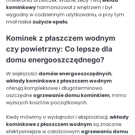
otwierania drzwiczek. Ważne, żeby Twój
wkład
kominkowy
harmonizował z wnętrzem i był
wygodny w codziennym użytkowaniu, a przy tym
miał niskie
zużycie opału
.
Kominek z płaszczem wodnym
czy powietrzny: Co lepsze dla
domu energooszczędnego?
W większości
domów energooszczędnych
,
wkłady kominkowe z płaszczem wodnym
oferują kompleksowe i długoterminowo
oszczędne
ogrzewanie domu kominkiem
, mimo
wyższych kosztów początkowych.
Kiedy mówimy o wydajności i eksploatacji,
wkłady
kominkowe z płaszczem wodnym
są znacznie
efektywniejsze w całościowym
ogrzewaniu domu