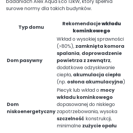
badaniach Alex Aqua Eco 13kW, który spełnia
surowe normy dla takich budynków.
Rekomendacje
wkładu
Typ domu
kominkowego
Wkład o wysokiej sprawności
(>80%),
zamknięta komora
spalania
,
doprowadzenie
Dom pasywny
powietrza z zewnątrz
,
dodatkowe odzyskiwanie
ciepła,
akumulacja ciepła
(np.
osłona akumulacyjna
)
Piecyk lub wkład o
mocy
wkładu kominkowego
Dom
dopasowanej do niskiego
niskoenergetyczny
zapotrzebowania, wysoka
szczelność
konstrukcji,
minimalne
zużycie opału