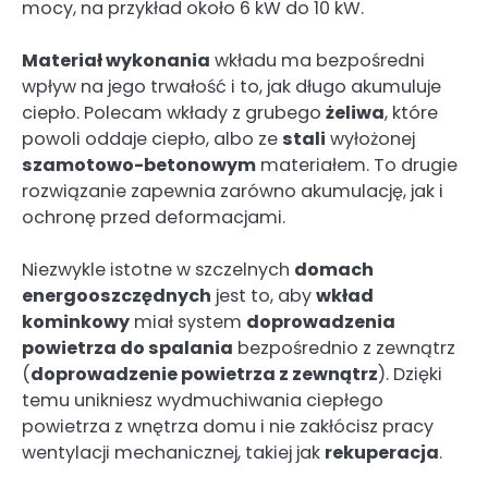
mocy, na przykład około 6 kW do 10 kW.
Materiał wykonania
wkładu ma bezpośredni
wpływ na jego trwałość i to, jak długo akumuluje
ciepło. Polecam wkłady z grubego
żeliwa
, które
powoli oddaje ciepło, albo ze
stali
wyłożonej
szamotowo-betonowym
materiałem. To drugie
rozwiązanie zapewnia zarówno akumulację, jak i
ochronę przed deformacjami.
Niezwykle istotne w szczelnych
domach
energooszczędnych
jest to, aby
wkład
kominkowy
miał system
doprowadzenia
powietrza do spalania
bezpośrednio z zewnątrz
(
doprowadzenie powietrza z zewnątrz
). Dzięki
temu unikniesz wydmuchiwania ciepłego
powietrza z wnętrza domu i nie zakłócisz pracy
wentylacji mechanicznej, takiej jak
rekuperacja
.