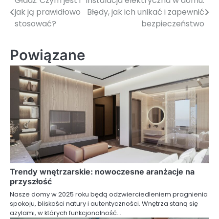
Gładź: Czym jest i
Instalacja elektryczna w domu:
Nawigacja
jak ją prawidłowo
Błędy, jak ich unikać i zapewnić
wpisu
stosować?
bezpieczeństwo
Powiązane
Trendy wnętrzarskie: nowoczesne aranżacje na
przyszłość
Nasze domy w 2025 roku będą odzwierciedleniem pragnienia
spokoju, bliskości natury i autentyczności. Wnętrza staną się
azylami, w których funkcjonalność…