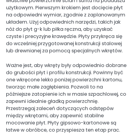
właściwe powierzchnie ścian i sufitu na poddaszu
użytkowym. Pierwszym krokiem jest docięcie płyt
na odpowiedni wymiar, zgodnie z zaplanowanym
układem. Użyj odpowiednich narzędzi, takich jak
nóż do płyt g-k lub piłka ręczna, aby uzyskać
czyste i precyzyjne krawędzie. Płyty przykręca się
do wcześniej przygotowanej konstrukcji stalowej
lub drewnianej za pomocą specjalnych wkrętów.
Ważne jest, aby wkręty były odpowiednio dobrane
do grubości płyt i profilu konstrukcji. Powinny być
one wkręcone lekko poniżej powierzchni kartonu,
tworząc małe zagłębienia. Pozwoli to na
późniejsze zatopienie ich w masie szpachlowej, co
zapewni idealnie gładką powierzchnię.
Przestrzegaj zaleceń dotyczących odstępów
między wkrętami, aby zapewnić stabilne
mocowanie płyt. Płyty gipsowo-kartonowe są
łatwe w obróbce, co przyspiesza ten etap prac.