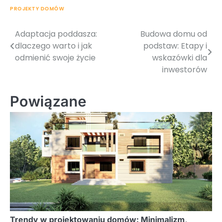
PROJEKTY DOMÓW
Adaptacja poddasza:
Budowa domu od
Nawigacja
dlaczego warto i jak
podstaw: Etapy i
wpisu
odmienić swoje życie
wskazówki dla
inwestorów
Powiązane
Trendy w projektowaniu domów: Minimalizm,